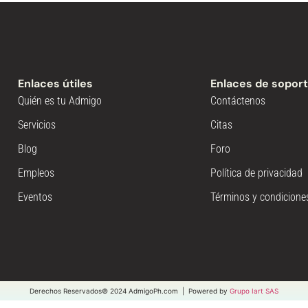
Enlaces útiles
Enlaces de sopor
Quién es tu Admigo
Contáctenos
Servicios
Citas
Blog
Foro
Empleos
Política de privacidad
Eventos
Términos y condicione
Derechos Reservados© 2024 AdmigoPh.com | Powered by
Grupo Iart SAS