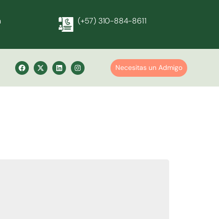
m
(+57) 310-884-8611
Necesitas un Admigo